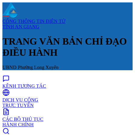
CỔNG THÔNG TIN ĐIỆN TỬ
TỈNH AN GIANG
TRANG VĂN BẢN CHỈ ĐẠO
ĐIỀU HÀNH
UBND Phường Long Xuyên
KÊNH TƯƠNG TÁC
DỊCH VỤ CÔNG
TRỰC TUYẾN
CÁC BỘ THỦ TỤC
HÀNH CHÍNH