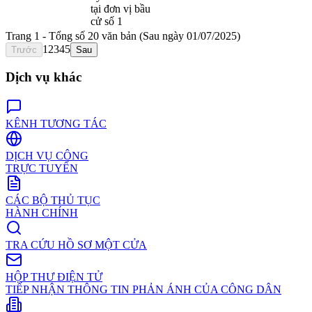
tại đơn vị bầu
cử số 1
Trang
1
- Tổng số
20
văn bản
(Sau ngày 01/07/2025)
1
2
3
4
5
Trước
Sau
Dịch vụ khác
KÊNH TƯƠNG TÁC
DỊCH VỤ CÔNG
TRỰC TUYẾN
CÁC BỘ THỦ TỤC
HÀNH CHÍNH
TRA CỨU HỒ SƠ MỘT CỬA
HỘP THƯ ĐIỆN TỬ
TIẾP NHẬN THÔNG TIN PHẢN ÁNH CỦA CÔNG DÂN