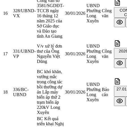
Công văn số
3581/SGDĐT-
UBND
CONG VAN TRIEN
328/UBND-
TCCB ngày
Phường
Công
16
30/01/2026
C
VX
16 tháng 12
Long
văn
năm 2025 của
Xuyên
Sở Giáo dục
và Đào tạo
tỉnh An Giang
V/v xử lý đơn
UBND
331/UBND-
thư của Ông
Phường
Công
2026
17
30/01/2026
VP
Nguyễn Việt
Long
văn
Dũng
Xuyên
BC khó khăn,
vướng mắc
trong công tác
UBND
bồi thường dự
27.01
336/BC-
Phường
Báo
18
án Lắp máy
30/01/2026
UBND
Long
cáo
biến áp thứ 2
Xuyên
trạm biến áp
220kV Long
Xuyên
BC Kết quả
triển khai Nghị