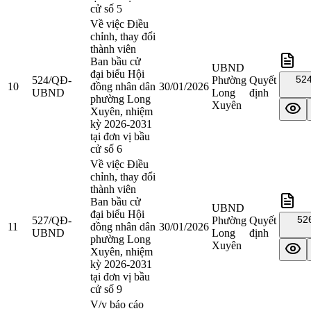
cử số 5
Về việc Điều
chỉnh, thay đổi
thành viên
Ban bầu cử
UBND
đại biểu Hội
52
524/QĐ-
Phường
Quyết
10
đồng nhân dân
30/01/2026
UBND
Long
định
phường Long
Xuyên
Xuyên, nhiệm
kỳ 2026-2031
tại đơn vị bầu
cử số 6
Về việc Điều
chỉnh, thay đổi
thành viên
Ban bầu cử
UBND
đại biểu Hội
52
527/QĐ-
Phường
Quyết
11
đồng nhân dân
30/01/2026
UBND
Long
định
phường Long
Xuyên
Xuyên, nhiệm
kỳ 2026-2031
tại đơn vị bầu
cử số 9
V/v báo cáo