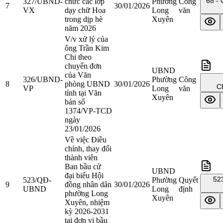
68 - 
327/UBND-
chức các lớp
Phường
Công
7
30/01/2026
VX
dạy chữ Hoa
Long
văn
trong dịp hè
Xuyên
năm 2026
V/v xử lý của
ông Trần Kim
Chi theo
chuyển đơn
UBND
của Văn
326/UBND-
Phường
Công
8
phòng UBND
30/01/2026
Ch
VP
Long
văn
tỉnh tại Văn
Xuyên
bản số
1374/VP-TCD
ngày
23/01/2026
Về việc Điều
chỉnh, thay đổi
thành viên
Ban bầu cử
UBND
đại biểu Hội
52
523/QĐ-
Phường
Quyết
9
đồng nhân dân
30/01/2026
UBND
Long
định
phường Long
Xuyên
Xuyên, nhiệm
kỳ 2026-2031
tại đơn vị bầu