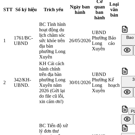
Cơ
Loại
Ngày ban
quan
STT
Số ký hiệu
Trích yếu
văn
hành
ban
bản
hành
BC Tình hình
hoạt động du
UBND
lịch chăm sóc
Bao 
1761/BC-
Phường
Báo
1
sức khỏe trên
26/05/2026
UBND
Long
cáo
địa bàn
Xuyên
phường Long
Xuyên
KH Cải cách
hành chính
trên địa bàn
UBND
3
342/KH-
phường Long
Phường
Kế
2
30/01/2026
UBND.
Xuyên năm
Long
hoạch
2026 (Gửi lại
Xuyên
do file cũ lỗi,
xin cám ơn!)
PL
BC Tiến độ xử
lý đơn thư