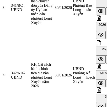
theo chuyển
UBND
341/BC-
đơn của Đảng
Phường
Báo
3
30/01/2026
UBND
ủy Ủy ban
Long
cáo
nhân dân
Xuyên
phường Long
Xuyên
2026-
Phu
KH Cải cách
hành chính
UBND
342/KH-
trên địa bàn
Phường
Kế
Ke h
4
30/01/2026
UBND
phường Long
Long
hoạch
Xuyên năm
Xuyên
2026
3