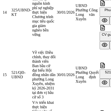
nguồn kinh
UBND
phí sự nghiệp
325/UBND-
Phường
Công
Phu
14
thực hiện
30/01/2026
KT
Long
văn
Chương trình
Xuyên
mục tiêu quốc
gia giảm
nghèo bền
vững
CV gu
Về việc Điều
chỉnh, thay đổi
thành viên
Ban bầu cử
UBND
đại biểu Hội
521
521/QĐ-
Phường
Quyết
15
đồng nhân dân
30/01/2026
UBND
Long
định
phường Long
Xuyên
Xuyên, nhiệm
kỳ 2026-2031
tại đơn vị bầu
cử số 3
V/v triển khai
thực hiện