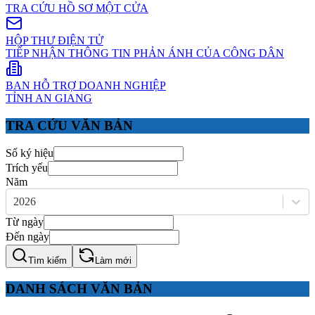
TRA CỨU HỒ SƠ MỘT CỬA
HỘP THƯ ĐIỆN TỬ
TIẾP NHẬN THÔNG TIN PHẢN ÁNH CỦA CÔNG DÂN
BAN HỖ TRỢ DOANH NGHIỆP
TỈNH AN GIANG
TRA CỨU VĂN BẢN
Số ký hiệu
Trích yếu
Năm
2026
Từ ngày
Đến ngày
Tìm kiếm
Làm mới
DANH SÁCH VĂN BẢN