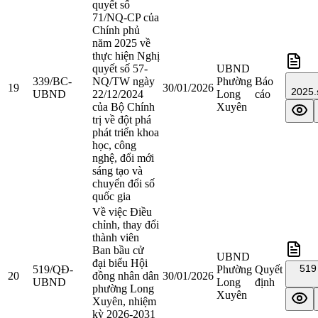
quyết số
71/NQ-CP của
Chính phủ
năm 2025 về
thực hiện Nghị
quyết số 57-
UBND
339/BC-
NQ/TW ngày
Phường
Báo
19
30/01/2026
2025.
UBND
22/12/2024
Long
cáo
của Bộ Chính
Xuyên
trị về đột phá
phát triển khoa
học, công
nghệ, đổi mới
sáng tạo và
chuyển đổi số
quốc gia
Về việc Điều
chỉnh, thay đổi
thành viên
Ban bầu cử
UBND
đại biểu Hội
519
519/QĐ-
Phường
Quyết
20
đồng nhân dân
30/01/2026
UBND
Long
định
phường Long
Xuyên
Xuyên, nhiệm
kỳ 2026-2031