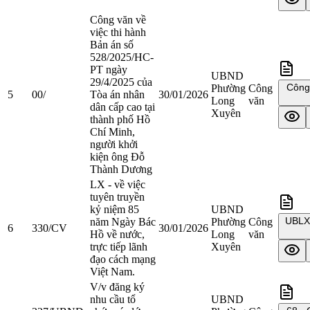
Công văn về
việc thi hành
Bản án số
528/2025/HC-
PT ngày
UBND
29/4/2025 của
Công 
Phường
Công
5
00/
Tòa án nhân
30/01/2026
Long
văn
dân cấp cao tại
Xuyên
thành phố Hồ
Chí Minh,
người khởi
kiện ông Đỗ
Thành Dương
LX - về việc
tuyên truyền
kỷ niệm 85
UBND
UBLX 
năm Ngày Bác
Phường
Công
6
330/CV
30/01/2026
Hồ về nước,
Long
văn
trực tiếp lãnh
Xuyên
đạo cách mạng
Việt Nam.
V/v đăng ký
nhu cầu tổ
UBND